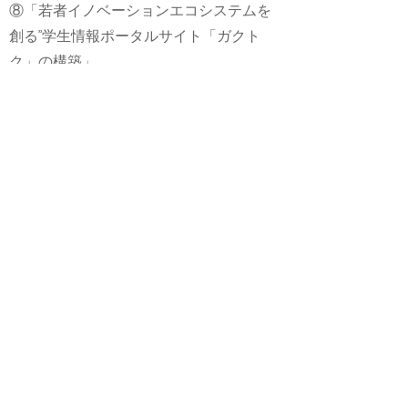
⑧「若者イノベーションエコシステムを
創る”学生情報ポータルサイト「ガクト
ク」の構築」
【提案代表者】
明見 優成さん 広島大学工学部第四類4
年
【メンバー】
江口 ひかるさん 広島大学総合科学部
総合科学学科4年
⑨「ひとり暮らしの大学生への非常持ち
出し袋の普及率を上げる仕組みの構築」
【提案代表者】
吉朝 開さん 広島大学理学部地球惑星
システム学科4年