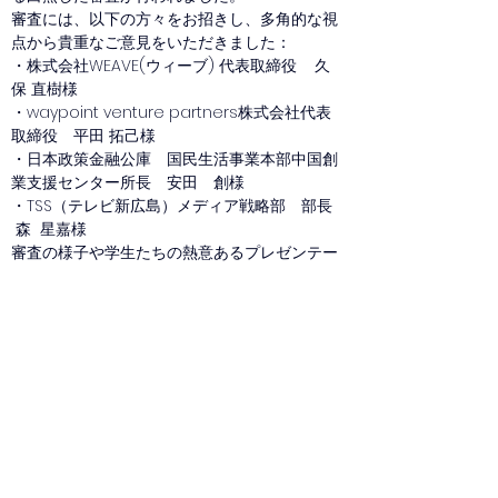
審査には、以下の方々をお招きし、多角的な視
点から貴重なご意見をいただきました：
・株式会社WEAVE(ウィーブ) 代表取締役    久
保 直樹様
・waypoint venture partners株式会社代表
取締役　平田 拓己様
・日本政策金融公庫　国民生活事業本部中国創
業支援センター所長　安田　創様
・TSS（テレビ新広島）メディア戦略部　部長  
 森  星嘉様
審査の様子や学生たちの熱意あるプレゼンテー
ションは、以下のYouTubeリンクからご視聴い
ただけます。
 ▶︎ 
https://youtu.be/iVO-h40E22w?
si=9wXdHNeoLwYZfeDB
また、当日ご登壇いただき、インタビューにも
ご協力いただきました田原副学長をはじめ、取
材にご協力くださった皆さま、そして運営に携
わってくださった関係者の皆さまに、心より御
礼申し上げます。
好きじゃけんコンソーシアムは、今後も若者の