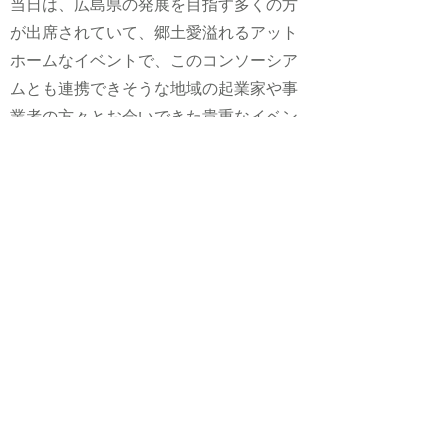
当日は、広島県の発展を目指す多くの方
が出席されていて、郷土愛溢れるアット
ホームなイベントで、このコンソーシア
ムとも連携できそうな地域の起業家や事
業者の方々とお会いできた貴重なイベン
トでした。
広島都心のまちづくりワーキングスペー
スとして誕生したので、本コンソーシア
ムの取組に加え、学生や起業家の皆様の
共創の場になるよう微力ながら協力して
いきたいと思います！
Previous
Next
©2025 by
​一般社団法人
ひろしま好きじゃけんコンソーシアム
〒739-8511 広島県東広島市鏡山一丁目3番2号
E-Mail：office*sukijyaken
.jp