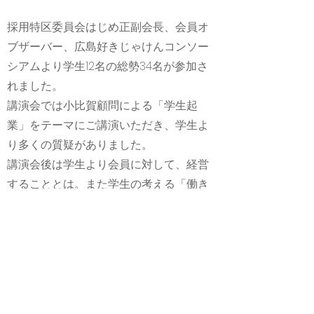
採用特区委員会はじめ正副会長、会員オ
ブザーバー、広島好きじゃけんコンソー
シアムより学生12名の総勢34名が参加さ
れました。
講演会では小比賀顧問による「学生起
業」をテーマにご講演いただき、学生よ
り多くの質疑がありました。
講演会後は学生より会員に対して、経営
することとは。また学生の考える「働き
がい」について意見交換を行いました。
約4年ぶりとなる、産学連携事業はとても
有意義な時間となりました。
Previous
Next
©2025 by
​一般社団法人
ひろしま好きじゃけんコンソーシアム