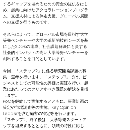
するギャップを埋めるための資金の提供をはじ
め、起業に向けたアクセラレーションプログラ
ム、支援人材による伴走支援、グローバル展開
への支援を行うものです。
それらによって、グローバル市場を目指す大学
等発ベンチャーや大学の革新的技術シーズを基
にしたSDGsの達成、社会課題解決にも資する
社会的インパクトの高い大学等発ベンチャーを
創出することを目的としています。
今回、「ステップ2」に係る研究開発課題の募
集・選考を行います。「ステップ2」では、ビ
ジネスとしての可能性の評価と実証を行い、起
業にあたってのクリアすべき課題の解決を目指
します。
PoCを継続して実施するとともに、事業計画の
策定や市場調査等の実施、Key Opinion 
Leaderを含む顧客の特定等を行います。
「ステップ2」終了後は、大学等発スタートア
ップを組成するとともに、領域の特性に応じ