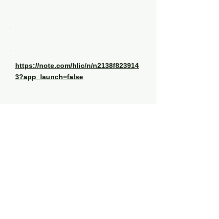
インタビュー記事
https://note.com/hlic/n/n2138f823914
3?app_launch=false
一覧に戻る
©2025 by
​一般社団法人
ひろしま好きじゃけんコンソーシアム
〒739-8511 広島県東広島市鏡山一丁目3番2号
E-Mail：office*sukijyaken
.jp
（注：＊は半角＠に置き換えてください。）
Tel :
080-3052-7315