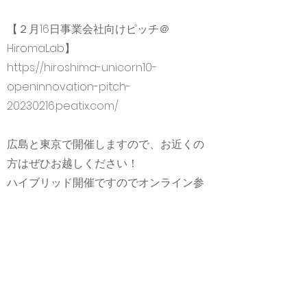
【２月16日事業会社向けピッチ＠
HiromaLab】
https://hiroshima-unicorn10-
openinnovation-pitch-
20230216.peatix.com/
広島と東京で開催しますので、お近くの
方はぜひお越しください！
ハイブリッド開催ですのでオンライン参
加もお待ちしています！
★予告★
【３月９日（木）夕方 成果発表会】
アクセラプログラムの成果発表ピッチを
広島市内で開催します！