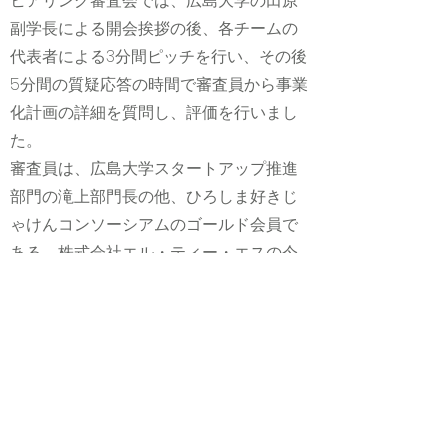
ヒアリング審査会では、広島大学の田原
副学長による開会挨拶の後、各チームの
代表者による3分間ピッチを行い、その後
5分間の質疑応答の時間で審査員から事業
化計画の詳細を質問し、評価を行いまし
た。
審査員は、広島大学スタートアップ推進
部門の滝上部門長の他、ひろしま好きじ
ゃけんコンソーシアムのゴールド会員で
ある、株式会社エル・ティー・エスの今
井様、ウォンテッドリー株式会社の村岡
様、オタフクソース株式会社の吉田様が
務めました。
今年度の採択チームについては、追って
このウェブサイトでもご紹介させていた