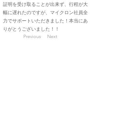
証明を受け取ることが出来ず、行程が大
幅に遅れたのですが、マイクロン社員全
力でサポートいただきました！本当にあ
りがとうございました！！
Previous
Next
©2023 by Hiroshima LOVE it Consortium
H
eadquarters for
Open Innovation, Academic and Social Collaboration
Office, Hiroshima University
1-3-2 Kagamiyama, Higashihiroshima City, Hiroshima Prefecture
739-8511
Email:
sukijyaken
*
ml.hiroshima-u.ac.jp
(Note: Please replace * with half-width @.)
Tel
:
070-1542-7123
Hiroshima University
Hiroshima University
SNS