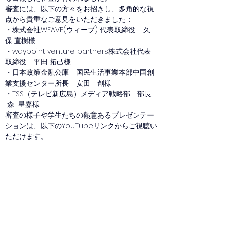
審査には、以下の方々をお招きし、多角的な視
点から貴重なご意見をいただきました：
・株式会社WEAVE(ウィーブ) 代表取締役    久
保 直樹様
・waypoint venture partners株式会社代表
取締役　平田 拓己様
・日本政策金融公庫　国民生活事業本部中国創
業支援センター所長　安田　創様
・TSS（テレビ新広島）メディア戦略部　部長  
 森  星嘉様
審査の様子や学生たちの熱意あるプレゼンテー
ションは、以下のYouTubeリンクからご視聴い
ただけます。
 ▶︎ 
https://youtu.be/iVO-h40E22w?
si=9wXdHNeoLwYZfeDB
また、当日ご登壇いただき、インタビューにも
ご協力いただきました田原副学長をはじめ、取
材にご協力くださった皆さま、そして運営に携
わってくださった関係者の皆さまに、心より御
礼申し上げます。
好きじゃけんコンソーシアムは、今後も若者の