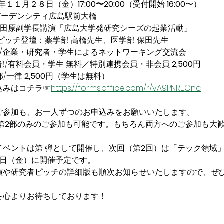
年１１月２８日（金）
17:00〜20:00
（受付開始
 16:00
〜）
ガーデンシティ広島駅前大橋
/田原副学長講演「広島大学発研究シーズの起業活動」
ピッチ登壇：薬学部 高橋先生、医学部 保田先生
/企業・研究者・学生によるネットワーキング交流会
部/有料会員・学生 無料／特別連携会員・非会員
 2,500
円
部/一律 
2,500
円（学生は無料）
込みはコチラ☞
https://forms.office.com/r/vA9PNREGnc
ご参加も、お一人ずつのお申込みをお願いいたします。
第
2
部のみのご参加も可能です。もちろん両方へのご参加も大
イベントは第1弾として開催し、次回（第
2
回）は「テック領域
日（金）に開催予定です。
演や研究者ピッチの詳細版も順次お知らせいたしますので、ぜ
を心よりお待ちしております！