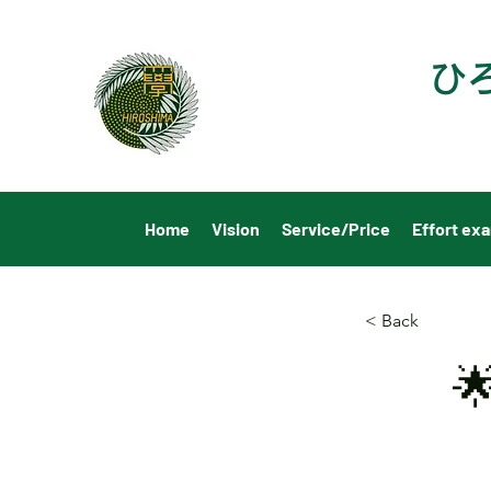
ひ
Home
Vision
Service/Price
Effort ex
< Back
