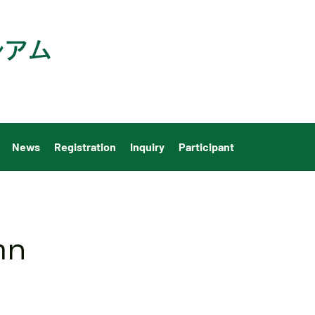
アム​
News
Registration
Inquiry
Participant
mn