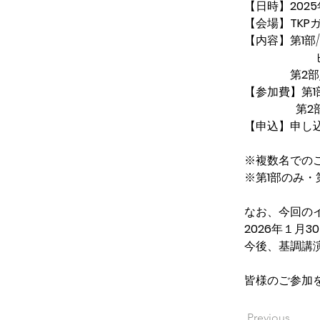
【日時】
2025
【会場】
TKP
【内容】第
1
部
　 　　　　　
　 　　   第
2
部
【参加費】第
1
第
2
【申込】申し
※複数名での
※第
1
部のみ・
なお、今回の
2026
年１月
30
今後、基調講
皆様のご参加
Previous