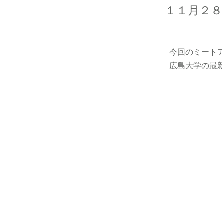
１１月２８日
今回のミート
広島大学の最