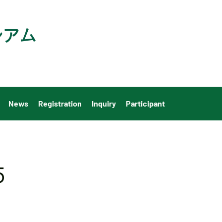
アム​
News
Registration
Inquiry
Participant
5