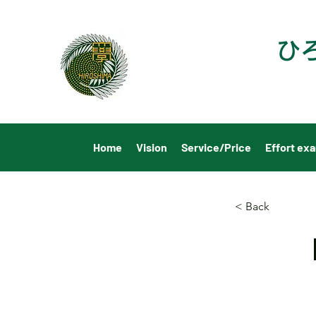
ひ
Home
Vision
Service/Price
Effort ex
< Back