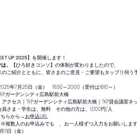
EET UP 2025
】を開催します！
UPは、
【ひろ好きコンソ】の体制が変わりましたので、
スのご紹介とともに、皆さまのご意見・ご要望もタップリ伺う
25年7月25日（金）　18:30～20:00（受付は18:10～）
TKPガーデンシティ広島駅前大橋
アクセス｜TKPガーデンシティ広島駅前大橋｜TKP貸会議室ネ
員さま・学生は、無料　その他の方は、1,000円/人
 こちらから→
お申込URL
  ※複数人のお申込みでも　、お一人様ずつ入力をお願いしま
7月11日（金）